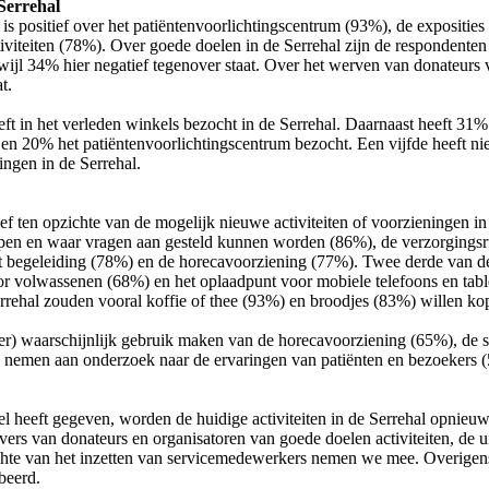
 Serrehal
s positief over het patiëntenvoorlichtingscentrum (93%), de exposities
iviteiten (78%). Over goede doelen in de Serrehal zijn de respondenten
erwijl 34% hier negatief tegenover staat. Over het werven van donateurs
t.
ft in het verleden winkels bezocht in de Serrehal. Daarnaast heeft 31%
en 20% het patiëntenvoorlichtingscentrum bezocht. Een vijfde heeft n
ingen in de Serrehal.
f ten opzichte van de mogelijk nieuwe activiteiten of voorzieningen in 
open en waar vragen aan gesteld kunnen worden (86%), de verzorgingsr
t begeleiding (78%) en de horecavoorziening (77%). Twee derde van de 
or volwassenen (68%) en het oplaadpunt voor mobiele telefoons en tab
errehal zouden vooral koffie of thee (93%) en broodjes (83%) willen ko
eer) waarschijnlijk gebruik maken van de horecavoorziening (65%), de
e nemen aan onderzoek naar de ervaringen van patiënten en bezoekers 
el heeft gegeven, worden de huidige activiteiten in de Serrehal opnie
vers van donateurs en organisatoren van goede doelen activiteiten, de 
te van het inzetten van servicemedewerkers nemen we mee. Overigens 
obeerd.