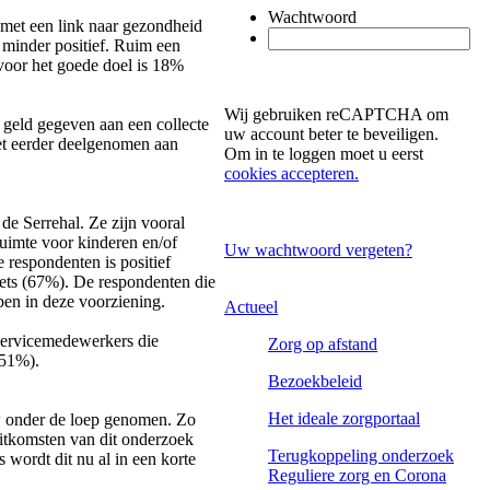
Wachtwoord
 met een link naar gezondheid
 minder positief. Ruim een
 voor het goede doel is 18%
Wij gebruiken reCAPTCHA om
 geld gegeven aan een collecte
uw account beter te beveiligen.
iet eerder deelgenomen aan
Om in te loggen moet u eerst
cookies accepteren.
de Serrehal. Ze zijn vooral
uimte voor kinderen en/of
Uw wachtwoord vergeten?
respondenten is positief
lets (67%). De respondenten die
pen in deze voorziening.
Actueel
 servicemedewerkers die
Zorg op afstand
(51%).
Bezoekbeleid
Het ideale zorgportaal
uw onder de loep genomen. Zo
uitkomsten van dit onderzoek
Terugkoppeling onderzoek
wordt dit nu al in een korte
Reguliere zorg en Corona