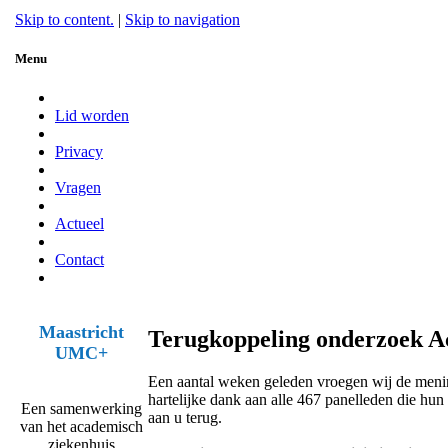
Skip to content.
|
Skip to navigation
Menu
Lid worden
Privacy
Vragen
Actueel
Contact
Maastricht
Terugkoppeling onderzoek Ac
UMC+
Een aantal weken geleden vroegen wij de meni
hartelijke dank aan alle 467 panelleden die hu
Een samenwerking
aan u terug.
van het academisch
ziekenhuis