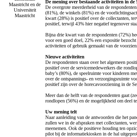
De mening over bestaande activiteiten in de
Maastricht en de
De overgrote meerderheid van de respondenten i
Universiteit
(81%), de winkels (81%) en de voorlichtingsact
Maastricht
kwart (28%) is positief over de collectanten, t
positief, terwijl 43% hier negatief tegenover staa
Bijna drie kwart van de respondenten (72%) hee
voor een goed doel, 22% een expositie bezocht 
activiteiten of gebruik gemaakt van de voorzien
Nieuwe activiteiten
De respondenten staan over het algemeen positie
positief over de servicemedewerkers die rondl
baby’s (80%), de speelruimte voor kinderen me
over de ontspannings- en verzorgingsruimte vo
positief zijn over de horecavoorziening in de S
Meer dan de helft van de respondenten gaat (z
rondlopen (56%) en de mogelijkheid om deel t
Uw mening telt
Naar aanleiding van de antwoorden die het pan
zullen we in de afspraken met collectanten, wer
meenemen. Ook de positieve houding ten opzich
pilot bij de informatiekiosken in de hal uitgepr